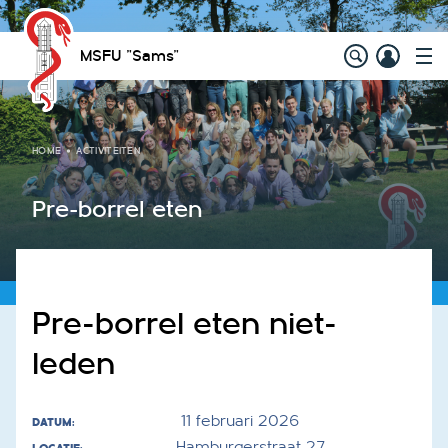
MSFU "Sams"
HOME
ACTIVITEITEN
Pre-borrel eten
Pre-borrel eten niet-
leden
11 februari 2026
DATUM:
Hamburgerstraat 27