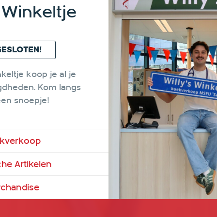
s Winkeltje
GESLOTEN!
nkeltje koop je al je
gdheden. Kom langs
een snoepje!
kverkoop
he Artikelen
chandise