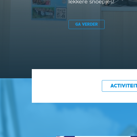
geneeskundestudenten in 
GA VERDER
ACTIVITEI