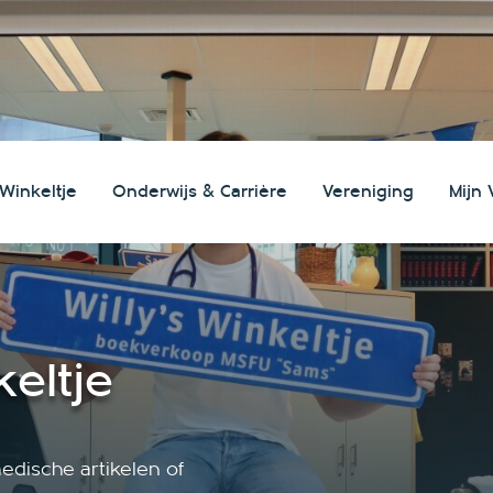
 Winkeltje
Onderwijs & Carrière
Vereniging
Mijn 
search
j de MSFU "Sams"
iging voor