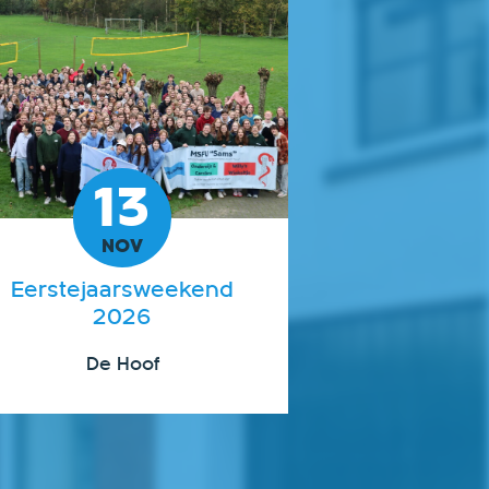
13
NOV
Eerstejaarsweekend
2026
De Hoof