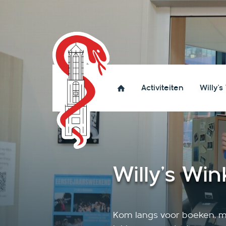
Activiteiten
Willy's
Welkom bi
Welkom bij de studieveren