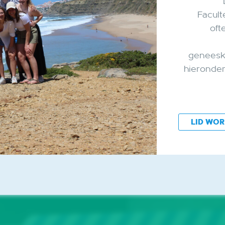
Facult
oft
geneesku
hieronder
LID WO