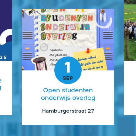
1
SEP
e
I
Open studenten
onderwijs overleg
Hamburgerstraat 27