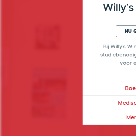
Willy'
NU 
Bij Willy's Wi
studiebenodi
voor 
Boe
Medisc
Mer