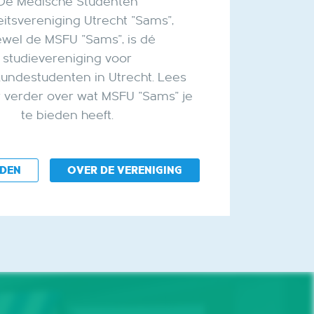
De Medische Studenten
eitsvereniging Utrecht "Sams",
ewel de MSFU "Sams", is dé
studievereniging voor
ndestudenten in Utrecht. Lees
 verder over wat MSFU "Sams" je
te bieden heeft.
RDEN
OVER DE VERENIGING